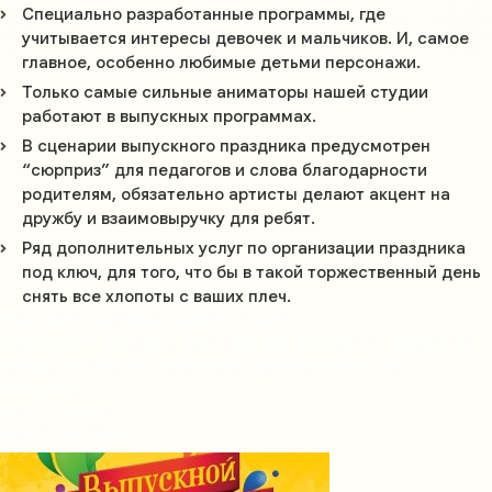
Специально разработанные программы, где
учитывается интересы девочек и мальчиков. И, самое
главное, особенно любимые детьми персонажи.
Только самые сильные аниматоры нашей студии
работают в выпускных программах.
В сценарии выпускного праздника предусмотрен
“сюрприз” для педагогов и слова благодарности
родителям, обязательно артисты делают акцент на
дружбу и взаимовыручку для ребят.
Ряд дополнительных услуг по организации праздника
под ключ, для того, что бы в такой торжественный день
снять все хлопоты с ваших плеч.
Наши дети достойны самого лучшего.
Посмотрите описание программ для выпускного праздника в
городе Минске или позвоните администратору по
телефонам:
+375 44 55 65 777
+375 33 66 55 660