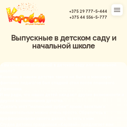
+375 29 777-5-444
+375 44 556-5-777
Выпускные в детском саду и
начальной школе
А вы отмечали выпускной в детском саду или начальной
школе?
Конечно, в нашем детстве такого не было и максимум
фантазии педагогов был сладкий стол после планового
утренника.
И мы рады, что наших детей ожидают другие возможности и
другие воспоминания детства.
Сделать этот “маленький рубеж” ярким, веселым и
познавательным можно очень просто. Обратитесь к
профессионалам своего дела)), то есть к нам.
Студия детских праздников «Каравай» предлагает вам: