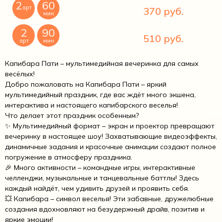
2
60
арт
370 руб.
мин
2
90
510 руб.
арт
мин
Капибара Пати – мультимедийная вечеринка для самых
весёлых!
Добро пожаловать на Капибара Пати – яркий
мультимедийный праздник, где вас ждёт много экшена,
интерактива и настоящего капибарского веселья!
Что делает этот праздник особенным?
✨ Мультимедийный формат – экран и проектор превращают
вечеринку в настоящее шоу! Захватывающие видеоэффекты,
динамичные задания и красочные анимации создают полное
погружение в атмосферу праздника.
🎉 Много активности – командные игры, интерактивные
челленджи, музыкальные и танцевальные баттлы! Здесь
каждый найдёт, чем удивить друзей и проявить себя.
💥 Капибара – символ веселья! Эти забавные, дружелюбные
создания вдохновляют на безудержный драйв, позитив и
яркие эмоции!