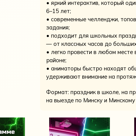
• яркий интерактив, который од
6–15 лет;
• современные челленджи, топо
задания;
• подходит для школьных праз
— от классных часов до больших
• легко провести в любом месте 
районе;
• аниматоры быстро находят общ
удерживают внимание на протяж
Формат: праздник в школе, на пр
на выезде по Минску и Минскому