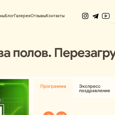
ны
Блог
Галерея
Отзывы
Контакты
ва полов. Перезагру
Программа
Экспресс
поздравление