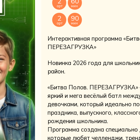
2
60
арт
мин
2
90
арт
мин
Интерактивная программа «Битв
ПЕРЕЗАГРУЗКА»
Новинка 2026 года для школьник
район.
«Битва Полов. ПЕРЕЗАГРУЗКА» 
яркий и мега весёлый батл межд
девочками, который идеально п
праздника, выпускного, классног
рождения школьника.
Программа создана специально 
которые любят челленджи, тренд