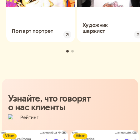
Художник
Поп арт портрет
шаржист
Узнайте, что говорят
о нас клиенты
Viber
Viber