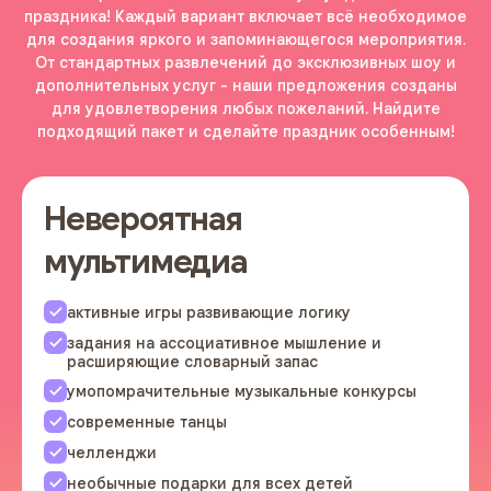
праздника! Каждый вариант включает всё необходимое
для создания яркого и запоминающегося мероприятия.
От стандартных развлечений до эксклюзивных шоу и
дополнительных услуг - наши предложения созданы
для удовлетворения любых пожеланий. Найдите
подходящий пакет и сделайте праздник особенным!
Невероятная
мультимедиа
активные игры развивающие логику
задания на ассоциативное мышление и
расширяющие словарный запас
умопомрачительные музыкальные конкурсы
современные танцы
челленджи
необычные подарки для всех детей