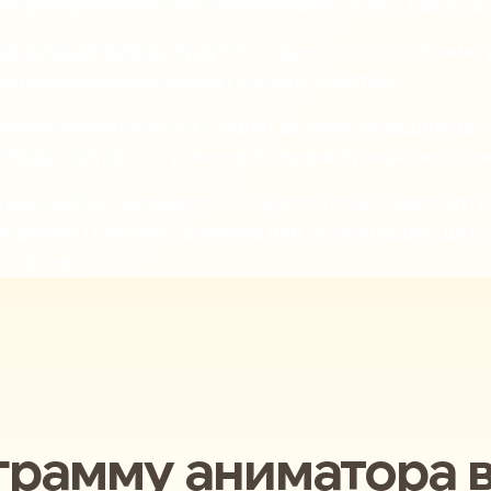
ми активностями. Мы оговариваем с вами, какие а
ые рукодельницы будут мастерить что-то своими р
который девочки вручат в конце занятия.
енные активности от
студии детских праздников 
тельные науки, а огромные мыльные пузыри не ост
ьми любого возраста от одного года. Наших арти
 детей. Поэтому, доверив нам организацию детск
о снова!
грамму аниматора 