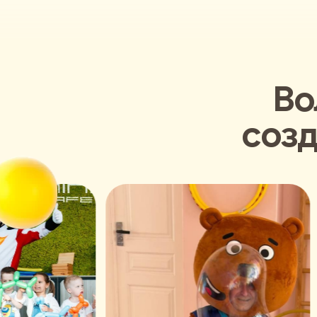
Во
созд