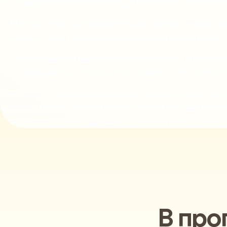
Создание игровой зоны. Целая зона с различны
Мастер-классы. Увлекательное время, когда юн
нового, но и приятный сувенир для родителей, 
Научные шоу и шоу мыльных пузырей. Две фирм
собравшимся, что физика и химия – это увлека
Особенность нашей компании – мы работаем с дет
корпоративные мероприятия, чтобы мы развлекали
счастливые улыбки детей и просьбы повторить эт
В про