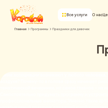
Все услуги
О нас
Це
Главная
Программы
Праздники для девочек
П
Какие ассоциации возникают у любого человека, 
воздухе? Почему-то в голове сразу начинает рис
тематической вечеринки, но самое главное – на не
Самостоятельно придумать программу и устроить в
профессиональные аниматоры. Именно такие артис
незабываемый праздник для вашей юной королев