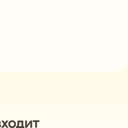
ктивации лучше включить.
уками. Это не только открытие для себя чего-то
«Каравай»
. Мы покажем и докажем всем
авят никого равнодушным.
стов часто приглашают на свадьбы и
ого праздника для девочек, вы получите
входит