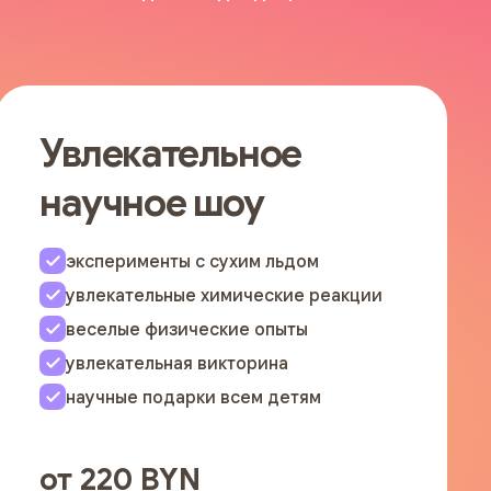
Увлекательное
научное шоу
эксперименты с сухим льдом
увлекательные химические реакции
веселые физические опыты
увлекательная викторина
научные подарки всем детям
от 220 BYN