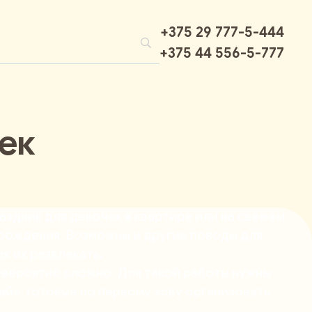
+375 29 777-5-444
+375 44 556-5-777
ек
аздник для девочек
в квартире или на свежем
ь рождения. Возможны и другие поводы для
ак их развлекать.
невероятно сложно. Для такой работы нужны
й», готовые по первому зову организовать