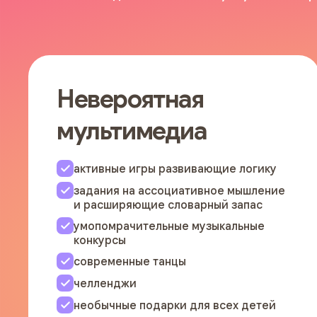
Невероятная
мультимедиа
активные игры развивающие логику
задания на ассоциативное мышление
и расширяющие словарный запас
умопомрачительные музыкальные
конкурсы
современные танцы
челленджи
необычные подарки для всех детей