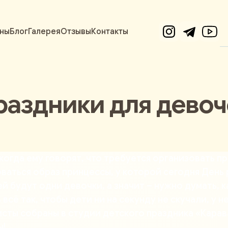
ны
Блог
Галерея
Отзывы
Контакты
раздники для девоч
когда ему говорят, что требуется
организовать пр
оваться образ принцессы, у которой сегодня Ден
й будут одни девочки, а значит – нужно думать, к
сё так, чтобы дети ни на секунду не скучали, у 
ты собраны в студии детского праздника «Карава
ы!