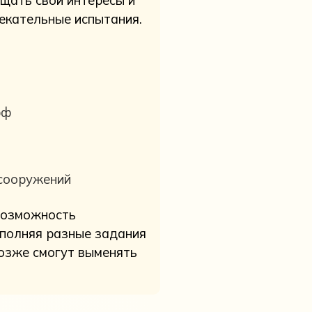
ищать свои интересы и
лекательные испытания.
рф
 сооружений
возможность
ыполняя разные задания
позже смогут выменять