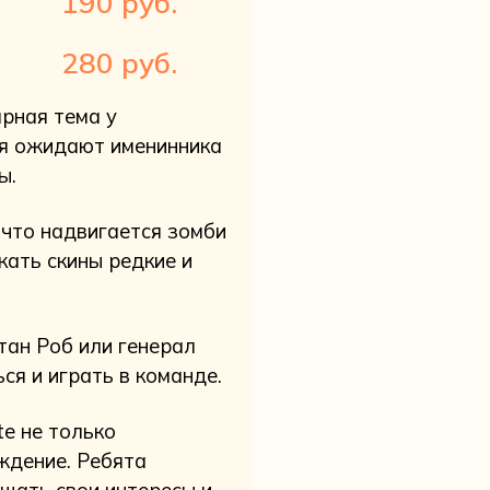
190 руб.
280 руб.
ярная тема у
ия ожидают именинника
ы.
что надвигается зомби
кать скины редкие и
тан Роб или генерал
ся и играть в команде.
te не только
ждение. Ребята