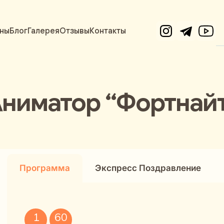
ны
Блог
Галерея
Отзывы
Контакты
ниматор “Фортнай
Программа
Экспресс Поздравление
1
60