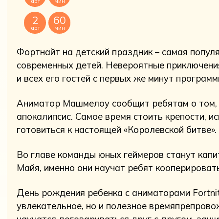
арт
мин
2
60
арт
мин
Фортнайт на детский праздник – самая попул
современных детей. Невероятные приключен
и всех его гостей с первых же минут программ
Аниматор Машмелоу сообщит ребятам о том, 
апокалипсис. Самое время стоить крепости, ис
готовиться к настоящей «Королевской битве».
Во главе команды юных геймеров станут капи
Майя, именно они научат ребят кооперировать
День рождения ребенка с аниматорами Fortni
увлекательное, но и полезное времяпрепрово