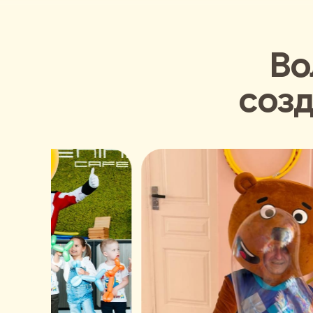
Во
созд