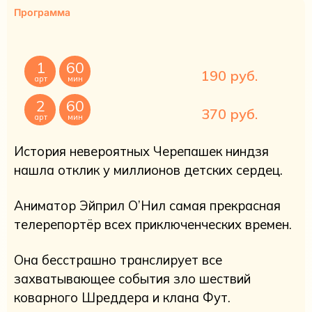
Программа
1
60
190 руб.
арт
мин
2
60
370 руб.
арт
мин
История невероятных Черепашек ниндзя
нашла отклик у миллионов детских сердец.
Аниматор Эйприл О’Нил самая прекрасная
телерепортёр всех приключенческих времен.
Она бесстрашно транслирует все
захватывающее события зло шествий
коварного Шреддера и клана Фут.