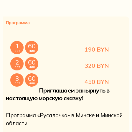
Программа
1
60
190 BYN
арт
мин
2
60
320 BYN
арт
мин
3
60
450 BYN
арт
мин
Приглашаем занырнуть в
настоящую морскую сказку!
Программа «Русалочка» в Минске и Минской
области