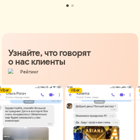
Узнайте, что говорят
о нас клиенты
ber
Viber
V