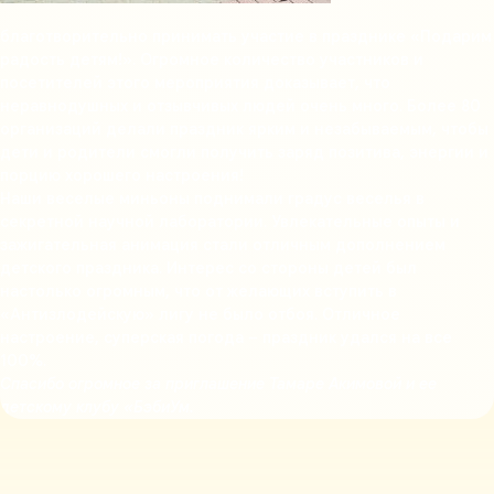
благотворительно принимать участие в празднике «Подарим
радость детям!». Огромное количество участников и
посетителей этого мероприятия доказывает, что
неравнодушных и отзывчивых людей очень много. Более 80
организаций делали праздник ярким и незабываемым, чтобы
дети и родители смогли получить заряд позитива, энергии и
порцию хорошего настроения!
Наши веселые миньоны поднимали градус веселья в
секретной научной лаборатории. Увлекательные опыты и
зажигательная анимация стали отличным дополнением
детского праздника. Интерес со стороны детей был
настолько огромным, что от желающих вступить в
«Антизлодейскую» лигу не было отбоя. Отличное
настроение, суперская погода – праздник удался на все
100%.
Спасибо огромное за приглашение Тамаре Акимовой и ее
детскому клубу «БэбиУм.